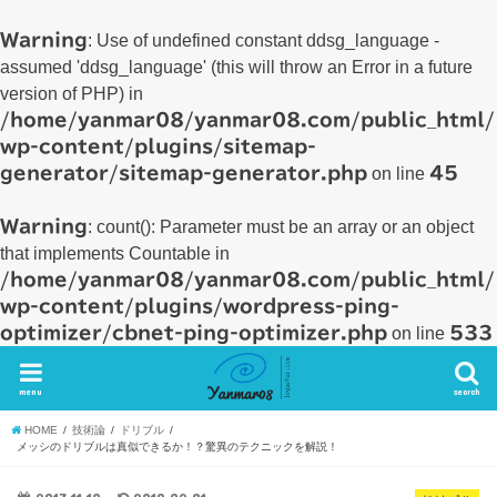
Warning
: Use of undefined constant ddsg_language -
assumed 'ddsg_language' (this will throw an Error in a future
version of PHP) in
/home/yanmar08/yanmar08.com/public_html/
wp-content/plugins/sitemap-
generator/sitemap-generator.php
on line
45
Warning
: count(): Parameter must be an array or an object
that implements Countable in
/home/yanmar08/yanmar08.com/public_html/
wp-content/plugins/wordpress-ping-
optimizer/cbnet-ping-optimizer.php
on line
533
menu
search
HOME
技術論
ドリブル
メッシのドリブルは真似できるか！？驚異のテクニックを解説！