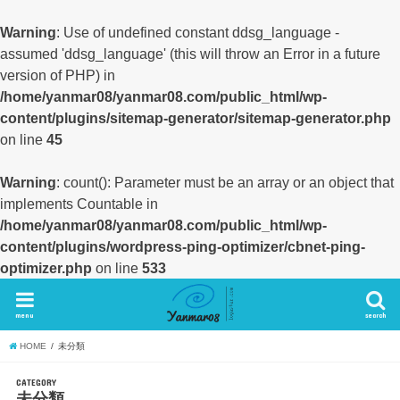
Warning
: Use of undefined constant ddsg_language -
assumed 'ddsg_language' (this will throw an Error in a future
version of PHP) in
/home/yanmar08/yanmar08.com/public_html/wp-
content/plugins/sitemap-generator/sitemap-generator.php
on line
45
Warning
: count(): Parameter must be an array or an object that
implements Countable in
/home/yanmar08/yanmar08.com/public_html/wp-
content/plugins/wordpress-ping-optimizer/cbnet-ping-
optimizer.php
on line
533
menu
search
HOME
未分類
CATEGORY
未分類